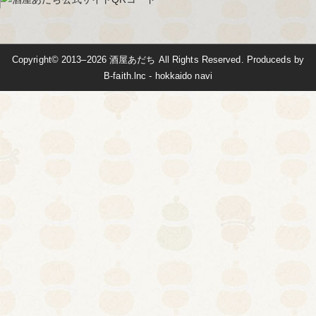
Copyright© 2013–2026
酒屋あだち
All Rights Reserved. Produceds by
B-faith.lnc
-
hokkaido navi