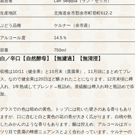
製造者
Lan Seqqua（ラン・セッカ）
生産地区
北海道余市郡余市町登町612-2
ぶどう品種
ケルナー（余市産）
アルコール度
14.5％
容量
750ml
白／辛口【自然酵母】【無濾過】【無清澄】
収穫は10/11（健全果）と10月末（貴腐果）。11月頭にまとめてプレ
ス。なので健全果は20日ほど醸されたことになります。12月末頃に樽
入れ、1年熟成してブレンド→瓶詰め。亜硫酸は樽入れ時と瓶詰めで添
加。
グラスでの色は暗めの黄色。トップには乾いた硬さのある香りもあり
ますが、口に含むと白と黄色の花の香が大きく広がります。白桃や熟
したみかんのような香りもあります。酸は控えめ、アルコールはガッ
ツリ目で貴腐の蜂蜜ニュアンスとよく合わさっています。ケルナーの