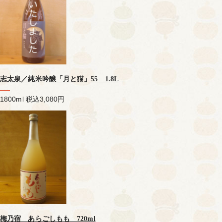
志太泉／純米吟醸「月と猫」55 1.8L
1800ml
税込3,080円
梅乃宿 あらごしもも 720ml