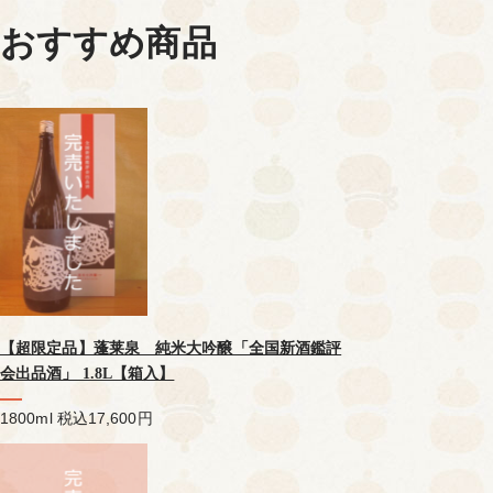
おすすめ商品
【超限定品】蓬莱泉 純米大吟醸「全国新酒鑑評
会出品酒」 1.8L【箱入】
1800ml
税込17,600円