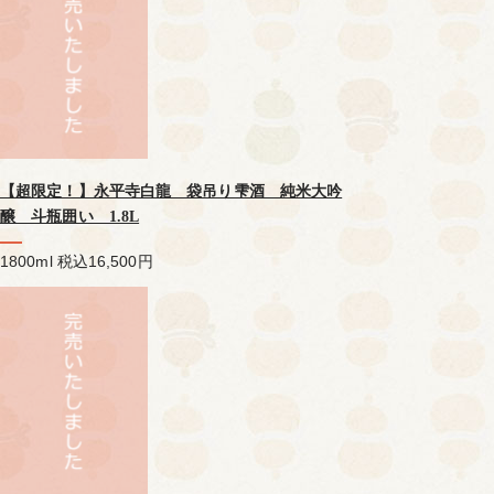
【超限定！】永平寺白龍 袋吊り雫酒 純米大吟
醸 斗瓶囲い 1.8L
1800ml
税込16,500円