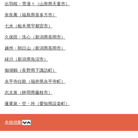
出羽桜・雪漫々（山形県天童市）
奈良萬（福島県喜多方市）
七水（栃木県宇都宮市）
久保田・洗心（新潟県長岡市）
越州・朝日山（新潟県長岡市）
緑川（新潟県魚沼市）
御湖鶴（長野県下諏訪町）
永平寺白龍（福井県永平寺町）
志太泉（静岡県藤枝市）
蓬莱泉・空・吟（愛知県設楽町）
本格焼酎