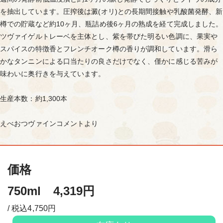
を抽出しています。圧搾後は澱(オリ)との長期間接触や乳酸菌発酵、新
樽での貯蔵など約10ヶ月、瓶詰め後6ヶ月の熟成を経て完成しました。
ツヴァイゲルトレーベを主体とし、紫を帯びた明るい色調に、果実や
スパイスの特徴香とフレンチオーク樽の香りが調和しています。滑ら
かなタンニンによる口当たりの良さだけでなく、僅かに感じる苦みが
味わいに奥行きを与えています。
生産本数：約1,300本
えべおつヴァインコメントより
価格
750ml 4,319円
/ 税込4,750円