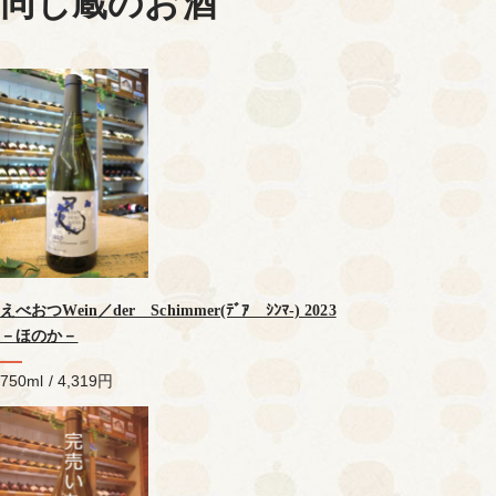
同じ蔵のお酒
えべおつWein／der Schimmer(ﾃﾞｱ ｼﾝﾏ-) 2023
－ほのか－
750ml / 4,319円