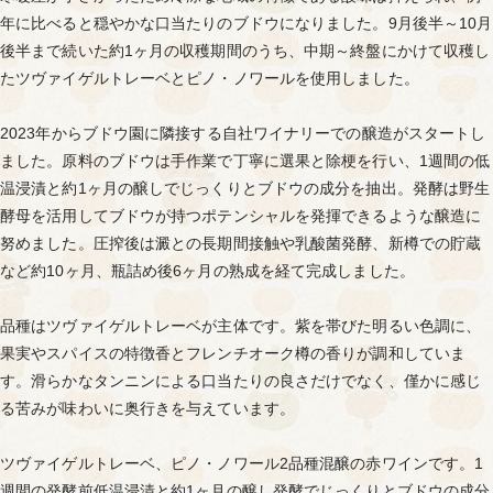
年に比べると穏やかな口当たりのブドウになりました。9月後半～10月
後半まで続いた約1ヶ月の収穫期間のうち、中期～終盤にかけて収穫し
たツヴァイゲルトレーベとピノ・ノワールを使用しました。
2023年からブドウ園に隣接する自社ワイナリーでの醸造がスタートし
ました。原料のブドウは手作業で丁寧に選果と除梗を行い、1週間の低
温浸漬と約1ヶ月の醸しでじっくりとブドウの成分を抽出。発酵は野生
酵母を活用してブドウが持つポテンシャルを発揮できるような醸造に
努めました。圧搾後は澱との長期間接触や乳酸菌発酵、新樽での貯蔵
など約10ヶ月、瓶詰め後6ヶ月の熟成を経て完成しました。
品種はツヴァイゲルトレーベが主体です。紫を帯びた明るい色調に、
果実やスパイスの特徴香とフレンチオーク樽の香りが調和していま
す。滑らかなタンニンによる口当たりの良さだけでなく、僅かに感じ
る苦みが味わいに奥行きを与えています。
ツヴァイゲルトレーベ、ピノ・ノワール2品種混醸の赤ワインです。1
週間の発酵前低温浸漬と約1ヶ月の醸し発酵でじっくりとブドウの成分