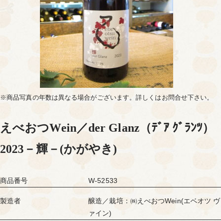
※商品写真の年数は異なる場合がございます。詳しくはお問合せ下さい。
えべおつWein／der Glanz（ﾃﾞｱ ｸﾞﾗﾝﾂ）
2023－輝－(かがやき)
商品番号
W-52533
製造者
醸造／栽培：㈱えべおつWein(エベオツ ヴ
ァイン)