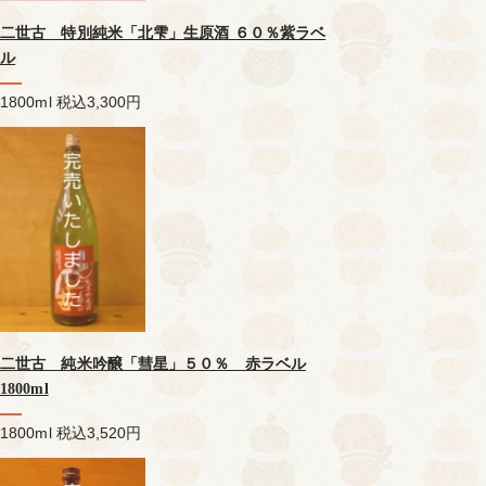
二世古 特別純米「北雫」生原酒 ６０％紫ラベ
ル
1800ml
税込3,300円
二世古 純米吟醸「彗星」５０％ 赤ラベル
1800ml
1800ml
税込3,520円