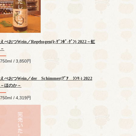
えべおつWein／Regebogen(ﾚ-ｹﾞﾝﾎﾞ-ｹﾞﾝ) 2022－虹
－
750ml / 3,850円
えべおつWein／der Schimmer(ﾃﾞｱ ｼﾝﾏ-) 2022
－ほのか－
750ml / 4,319円