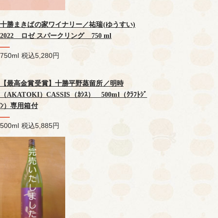
十勝まきばの家ワイナリー／祐瑞(ゆうすい)
2022 ロゼ スパークリング 750 ml
750ml
税込5,280円
【最高金賞受賞】十勝平野蒸留所／明時
（AKATOKI）CASSIS（ｶｼｽ） 500ml（ｸﾗﾌﾄｼﾞ
ﾝ）専用箱付
500ml
税込5,885円