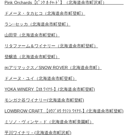
Pink Orchards【ﾋﾟﾝｸ ｵ-ﾁｬ-ﾄﾞ】（北海道余市町沢町）
ドメーヌ・タカヒコ（北海道余市町登町）
ラン･セッカ（北海道余市町登町）
山田堂（北海道余市町登町）
リタファーム＆ワイナリー（北海道余市町登町）
登醸造（北海道余市町登町）
㈱アリマックス／SNOW ROVER（北海道余市町）
ドメーヌ・ユイ（北海道余市町登町）
YOKA WINERY【ﾖｶ ﾜｲﾅﾘ-】(北海道余市町登町)
モンガク谷ワイナリー(北海道余市町登町)
LOWBROW CRAFT 【ﾛｳﾌﾞﾛｳ ｸﾗﾌﾄ ﾜｲﾅﾘ-】(北海道余市町登町)
ミソノ・ヴィンヤ－ド（北海道余市町美園町）
平川ワイナリ－(北海道余市町沢町)