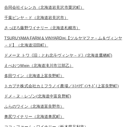
合同会社イレンカ（北海道岩見沢市栗沢町）
千葉ビンヤ－ド（北海道岩見沢市）
さっぽろ藤野ワイナリー（北海道札幌市）
TSURUYAMA FARM＆VINYARD㈱【ツルヤマファ－ム＆ヴィンヤ
－ド】（北海道沼田町）
ドメーヌ トワ《旧：とわ北斗ヴィンヤ－ド》(北海道鷹栖町)
えべおつWein（北海道滝川市江部乙）
多田ワイン（北海道上富良野町）
トカプチ株式会社カミフラノイ農場／ﾄﾐﾊﾗｳﾞｨﾝﾔ-ﾄﾞ(上富良野町)
ドメ－ヌ・レゾン(北海道中富良野町)
ふらのワイン（北海道富良野市）
奥尻ワイナリー（北海道奥尻町）
ココ・ファーム・ワイナリー（栃木県足利市）