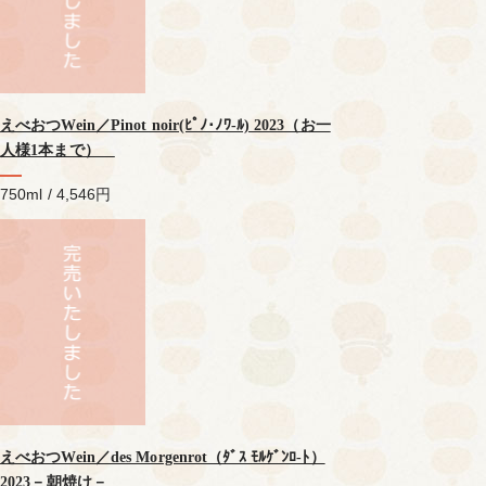
えべおつWein／Pinot noir(ﾋﾟﾉ･ﾉﾜ-ﾙ) 2023（お一
人様1本まで）
750ml / 4,546円
えべおつWein／des Morgenrot（ﾀﾞｽ ﾓﾙｹﾞﾝﾛ-ﾄ）
2023－朝焼け－