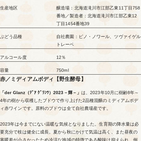
生産地区
醸造場：北海道滝川市江部乙東11丁目758
番地／製造者：北海道滝川市江部乙東12
丁目1454番地39
ぶどう品種
自社農園：ピノ・ノワール、ツヴァイゲル
トレーベ
アルコール度
12％
容量
750ml
赤／ミディアムボディ【野生酵母】
「der Glanz（ﾃﾞｱ ｸﾞﾗﾝﾂ）2023－輝－」
は、2023年10月に樹齢8年～
4年の樹から収穫したブドウで作り上げた2品種混醸のミディアムボデ
ィ赤ワインです。原料のブドウは全て自社農場産です。
2023年は今までにない温暖な気候となりました。生育期の降水量は必
要充分で枝は健全に成長。夏から秋にかけて気温は高く、また昼夜の
寒暖差が小さかったため冷涼な地域の特徴である酸味は抑えられ、例