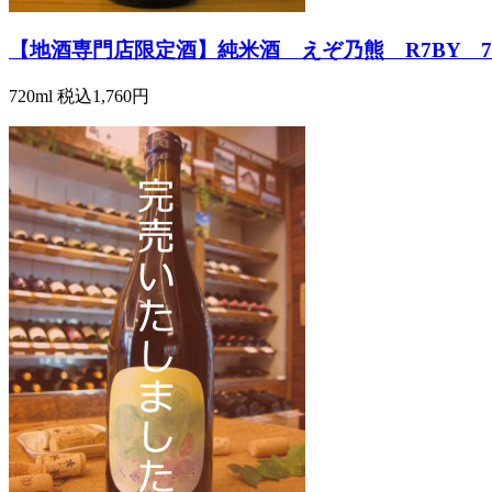
【地酒専門店限定酒】純米酒 えぞ乃熊 R7BY 72
720ml
税込1,760円