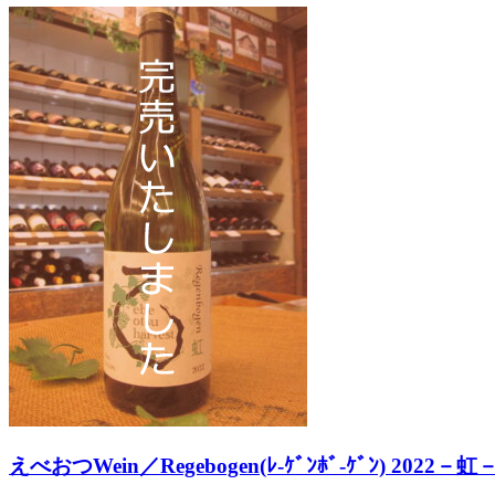
えべおつWein／Regebogen(ﾚ-ｹﾞﾝﾎﾞ-ｹﾞﾝ) 2022－虹