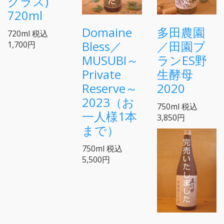
クラス)
720ml
Domaine
多田農園
720ml
税込
Bless／
／田園ブ
1,700円
MUSUBI～
ランES野
Private
生酵母
Reserve～
2020
2023（お
750ml
税込
一人様1本
3,850円
まで）
750ml
税込
5,500円