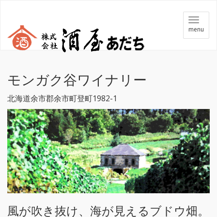
メ
menu
ニ
ュ
ー
モンガク谷ワイナリー
北海道余市郡余市町登町1982-1
風が吹き抜け、海が見えるブドウ畑。