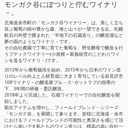
モンガク谷にぽつりと佇むワイナリ
－。
北海道余市町の「モンガク谷ワイナリー」は、美しく立ち
並ぶ葡萄の樹や豊かな森、海と山々が一望できる丘。札幌
軟石の外壁で囲まれた「半地下の石蔵造り」の醸造場など
夢の国のようなワイナリ－です。
その自社農園で丁寧に育てた葡萄を、野生酵母で醸造を行
うブティクワイナリー(小規模＝家族経営のこだわりワイ
ンを造るワイナリ－)です。
2012年から葡萄栽培を始め、2015年から日本のワイン造
りのレベル向上と人材育成に大きく寄与している岩見沢市
10Rワイナリ－の醸造家ブル－ス･ガットラブの指導の
下、3年間の研修・委託醸造。
2018年より完成した、石蔵ワイナリーでの自社醸造を開
始しました。
順次アイテムを増やし、フィールドブレンド・シリーズ
「モンガク谷」を展開して参ります。皆様に北海道・余市
におけるフィールドブレンドの可能性と奥深さを感じて頂
けたら幸いです私たちのワイン造りは、標高の高い自社一