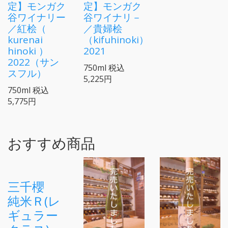
定】モンガク
定】モンガク
谷ワイナリー
谷ワイナリ－
／紅桧（
／貴婦桧
kurenai
（kifuhinoki）
hinoki ）
2021
2022（サン
750ml
税込
スフル）
5,225円
750ml
税込
5,775円
おすすめ商品
三千櫻
純米Ｒ(レ
ギュラー