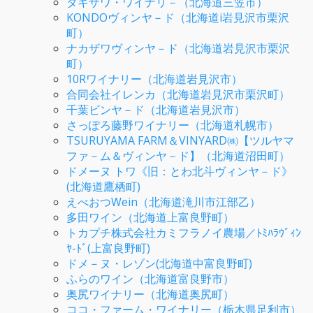
タキザワ・ワイナリ－（北海道三笠市）
KONDOヴィンヤ－ド（北海道i岩見沢市栗沢
町）
ナカザワヴィンヤ－ド（北海道岩見沢市栗沢
町）
10Rワイナリー（北海道岩見沢市）
合同会社イレンカ（北海道岩見沢市栗沢町）
千葉ビンヤ－ド（北海道岩見沢市）
さっぽろ藤野ワイナリー（北海道札幌市）
TSURUYAMA FARM＆VINYARD㈱【ツルヤマ
ファ－ム＆ヴィンヤ－ド】（北海道沼田町）
ドメーヌ トワ《旧：とわ北斗ヴィンヤ－ド》
(北海道鷹栖町)
えべおつWein（北海道滝川市江部乙）
多田ワイン（北海道上富良野町）
トカプチ株式会社カミフラノイ農場／ﾄﾐﾊﾗｳﾞｨﾝ
ﾔ-ﾄﾞ(上富良野町)
ドメ－ヌ・レゾン(北海道中富良野町)
ふらのワイン（北海道富良野市）
奥尻ワイナリー（北海道奥尻町）
ココ・ファーム・ワイナリー（栃木県足利市）