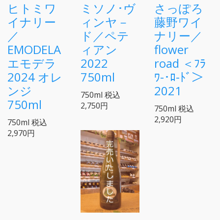
ヒトミワ
ミソノ･ヴ
さっぽろ
イナリー
ィンヤ－
藤野ワイ
／
ド／ペテ
ナリー／
EMODELA
ィアン
flower
エモデラ
2022
road ＜ﾌﾗ
2024 オレ
750ml
ﾜ-･ﾛ-ﾄﾞ＞
ンジ
2021
750ml
税込
750ml
2,750円
750ml
税込
2,920円
750ml
税込
2,970円