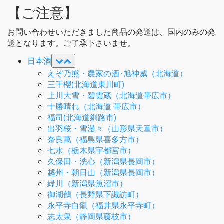
【ご注意】
お問い合わせいただきました商品の発送は、国内のみの発
送となります。ご了承下さいませ。
日本酒
えぞ乃熊・農家の酒･旭神威（北海道）
三千櫻(北海道東川町)
上川大雪・碧雲蔵（北海道帯広市）
十勝晴れ（北海道 帯広市）
福司(北海道釧路市)
出羽桜・雪漫々（山形県天童市）
奈良萬（福島県喜多方市）
七水（栃木県宇都宮市）
久保田・洗心（新潟県長岡市）
越州・朝日山（新潟県長岡市）
緑川（新潟県魚沼市）
御湖鶴（長野県下諏訪町）
永平寺白龍（福井県永平寺町）
志太泉（静岡県藤枝市）