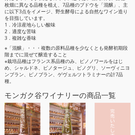
枚畑に異なる品種を植え、7品種のブドウを「混醸」、主
に以下3点をイメージ、野生酵母による自然なワイン造り
を目指しています。
1．冷涼産地らしい酸味
2．適度な苦味
3．複雑な香味
※「混醸」・・・複数の原料品種を少なくとも発酵初期段
階までに混ぜて醸造すること
※栽培品種はフランス系品種のみ、ピノノワールをはじ
め、シャルドネ、ピノタージュ、ピノグリ、ソーヴィニヨ
ンブラン、ピノブラン、ゲヴェルツトラミナーの計7品
種。
モンガク谷ワイナリーの商品一覧