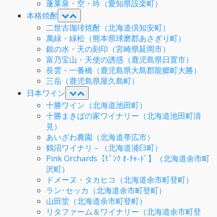
蓬莱泉・空・吟（愛知県設楽町）
本格焼酎
二世古珈琲焼酎（北海道倶知安町）
萬緑・緑松（熊本県球磨郡あさぎり町）
銀の水・天の刻印（宮崎県延岡市）
富乃宝山・天使の誘惑（鹿児島県日置市）
長雲・一番橋（鹿児島県大島郡龍郷町大勝）
三岳（鹿児島県屋久島町）
日本ワイン
十勝ワイン（北海道池田町）
十勝まきばの家ワイナリー（北海道池田町清
見）
あいざわ農園（北海道帯広市）
鶴沼ワイナリ－（北海道浦臼町）
Pink Orchards【ﾋﾟﾝｸ ｵ-ﾁｬ-ﾄﾞ】（北海道余市町
沢町）
ドメーヌ・タカヒコ（北海道余市町登町）
ラン･セッカ（北海道余市町登町）
山田堂（北海道余市町登町）
リタファーム＆ワイナリー（北海道余市町登