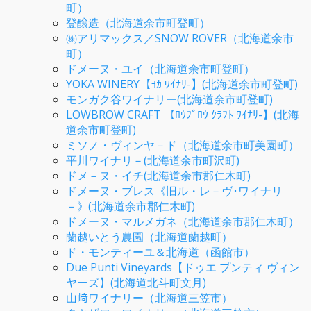
町）
登醸造（北海道余市町登町）
㈱アリマックス／SNOW ROVER（北海道余市
町）
ドメーヌ・ユイ（北海道余市町登町）
YOKA WINERY【ﾖｶ ﾜｲﾅﾘ-】(北海道余市町登町)
モンガク谷ワイナリー(北海道余市町登町)
LOWBROW CRAFT 【ﾛｳﾌﾞﾛｳ ｸﾗﾌﾄ ﾜｲﾅﾘ-】(北海
道余市町登町)
ミソノ・ヴィンヤ－ド（北海道余市町美園町）
平川ワイナリ－(北海道余市町沢町)
ドメ－ヌ・イチ(北海道余市郡仁木町)
ドメーヌ・ブレス《旧ル・レ－ヴ･ワイナリ
－》(北海道余市郡仁木町)
ドメーヌ・マルメガネ（北海道余市郡仁木町）
蘭越いとう農園（北海道蘭越町）
ド・モンティーユ＆北海道（函館市）
Due Punti Vineyards【ドゥエ プンティ ヴィン
ヤーズ】(北海道北斗町文月)
山﨑ワイナリー（北海道三笠市）