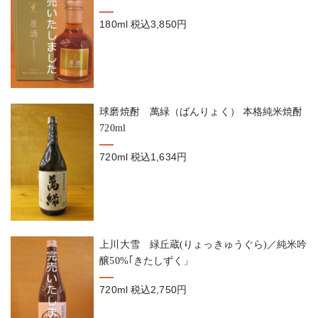
180ml
税込3,850円
球磨焼酎 萬緑（ばんりょく） 本格純米焼酎
720ml
720ml
税込1,634円
上川大雪 緑丘蔵(りょっきゅうぐら)／純米吟
醸50%｢きたしずく」
720ml
税込2,750円