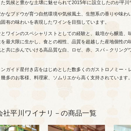
した気候と豊かな土壌に魅せられて2015年に設立したのが平川
豊かなブドウが育つ自然環境や気候風土、生態系の香りや味わ
地固有の味わいを表現したワインを目指しています。
食とワインのスペシャリストとしての経験と、栽培から醸造、
性を最大限に生かし、食との相性、品質を超越した産地個性の
化と共に歩んでいける高品質な白、ロゼ、赤、スパ－クリング
ランガイド星付き店をはじめとした数多くのガストロノミー・レス
、幾多のお客様、料理家、ソムリエから高く支持されています
会社平川ワイナリ－の商品一覧