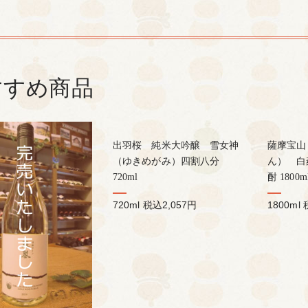
すすめ商品
出羽桜 純米大吟醸 雪女神
薩摩宝山
（ゆきめがみ）四割八分
ん） 白
720ml
酎 1800m
720ml
税込2,057円
1800ml