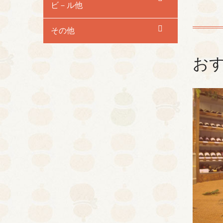
ビ－ル他
その他
お