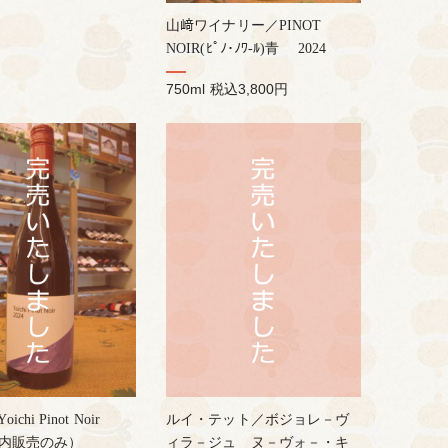
山﨑ワイナリー／PINOT
NOIR(ﾋﾟﾉ･ﾉﾜ-ﾙ)青 2024
750ml
税込3,800円
chi Pinot Noir
ルイ・テット／ボジョレ－ヴ
店内販売のみ）
ィラ－ジュ ヌ－ヴォ－・キ