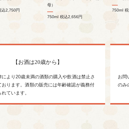
母）
税込2,750円
750ml
税
750ml
税込2,656円
【お酒は20歳から】
律により20歳未満の酒類の購入や飲酒は禁止さ
お問
ております。酒類の販売には年齢確認が義務付
のみ
られています。