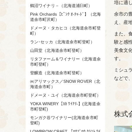
培に適
鶴沼ワイナリ－（北海道浦臼町）
余市の
Pink Orchards【ﾋﾟﾝｸ ｵ-ﾁｬ-ﾄﾞ】（北海
道余市町沢町）
え、産
ドメーヌ・タカヒコ（北海道余市町登
町）
また、
ラン･セッカ（北海道余市町登町）
験と感
美食文
山田堂（北海道余市町登町）
す。
リタファーム＆ワイナリー（北海道余
市町登町）
ミシュ
登醸造（北海道余市町登町）
などで
㈱アリマックス／SNOW ROVER（北
海道余市町）
ドメーヌ・ユイ（北海道余市町登町）
YOKA WINERY【ﾖｶ ﾜｲﾅﾘ-】(北海道余
市町登町)
株式
モンガク谷ワイナリー(北海道余市町
登町)
LOWBROW CRAFT 【ﾛｳﾌﾞﾛｳ ｸﾗﾌﾄ ﾜｲ