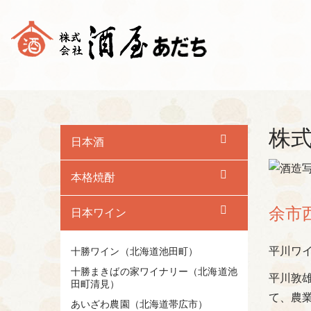
株
日本酒
本格焼酎
余市
日本ワイン
平川ワ
十勝ワイン（北海道池田町）
十勝まきばの家ワイナリー（北海道池
平川敦雄氏
田町清見）
て、農
あいざわ農園（北海道帯広市）