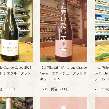
cle Grande Cuvée 2024
【店内販売限定】Eloge Grande
【店内販売限
ル シエクル グラン
Cuvée（エロージュ・グランド
de Yoi
ベ）
キュベ）2022
テール 
込9,900円
750ml
税込6,600円
750ml
税