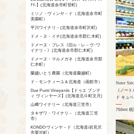
ﾅﾘ-】(北海道余市町登町)
ミソノ・ヴィンヤ－ド（北海道余市町
美園町）
平川ワイナリ－(北海道余市町沢町)
ドメ－ヌ・イチ(北海道余市郡仁木町)
ドメーヌ・ブレス《旧ル・レ－ヴ･ワ
イナリ－》(北海道余市郡仁木町)
ドメーヌ・マルメガネ（北海道余市郡
仁木町）
蘭越いとう農園（北海道蘭越町）
ド・モンティーユ＆北海道（函館市）
Notre Siè
（ノート
Due Punti Vineyards【ドゥエ プンテ
ィ ヴィンヤーズ】(北海道北斗町文月)
ド キュ
山﨑ワイナリー（北海道三笠市）
750ml
税
タキザワ・ワイナリ－（北海道三笠
市）
KONDOヴィンヤ－ド（北海道i岩見沢
市栗沢町）