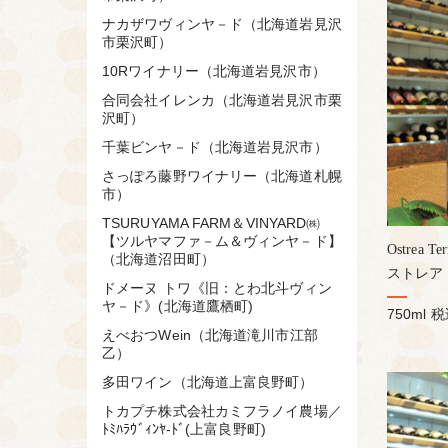
ナカザワヴィンヤ－ド（北海道岩見沢
市栗沢町）
10Rワイナリー（北海道岩見沢市）
合同会社イレンカ（北海道岩見沢市栗
沢町）
千葉ビンヤ－ド（北海道岩見沢市）
さっぽろ藤野ワイナリー（北海道札幌
市）
TSURUYAMA FARM＆VINYARD㈱
【ツルヤマファ－ム＆ヴィンヤ－ド】
Ostrea Te
（北海道沼田町）
ストレア 
ドメーヌ トワ《旧：とわ北斗ヴィン
ヤ－ド》(北海道鷹栖町)
750ml
税
えべおつWein（北海道滝川市江部
乙）
多田ワイン（北海道上富良野町）
トカプチ株式会社カミフラノイ農場／
ﾄﾐﾊﾗｳﾞｨﾝﾔ-ﾄﾞ(上富良野町)