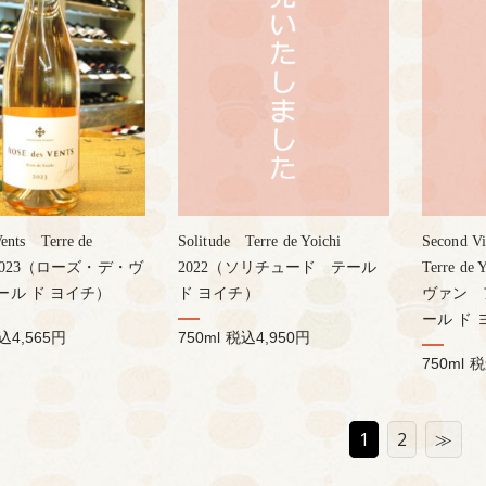
Vents Terre de
Solitude Terre de Yoichi
Second V
 2023（ローズ・デ・ヴ
2022（ソリチュード テール
Terre d
ール ド ヨイチ）
ド ヨイチ）
ヴァン 
ール ド
込4,565円
750ml
税込4,950円
750ml
税
1
2
≫