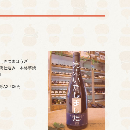
（さつまほうざ
麹仕込み 本格芋焼
l
税込2,406円