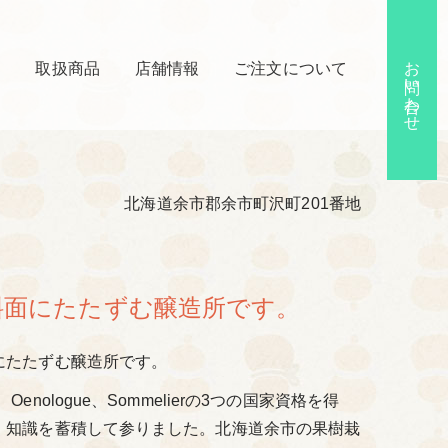
お問い合わせ
ム
取扱商品
店舗情報
ご注文について
北海道余市郡余市町沢町201番地
斜面にたたずむ醸造所です。
にたたずむ醸造所です。
Oenologue、Sommelierの3つの国家資格を得
、知識を蓄積して参りました。北海道余市の果樹栽