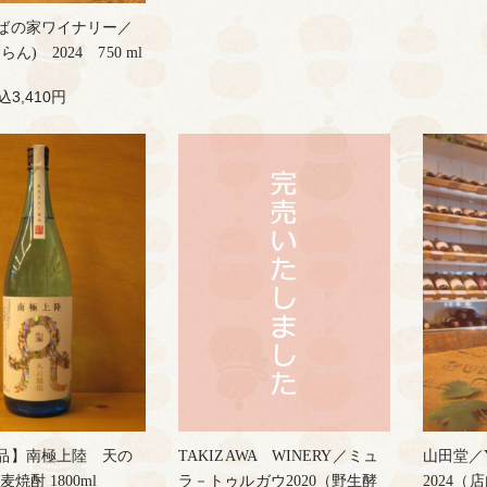
ばの家ワイナリー／
ん) 2024 750 ml
込3,410円
品】南極上陸 天の
TAKIZAWA WINERY／ミュ
山田堂／Yoi
焼酎 1800ml
ラ－トゥルガウ2020（野生酵
2024（