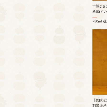
十勝まき
翠嵐(すいら
750ml
税
【夏限定
刻印 本格麦