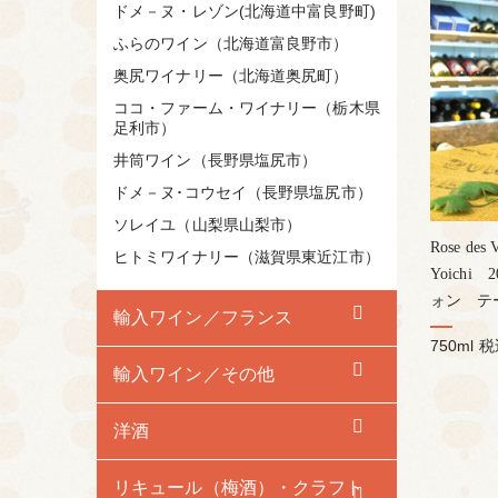
ドメ－ヌ・レゾン(北海道中富良野町)
ふらのワイン（北海道富良野市）
奥尻ワイナリー（北海道奥尻町）
ココ・ファーム・ワイナリー（栃木県
足利市）
井筒ワイン（長野県塩尻市）
ドメ－ヌ･コウセイ（長野県塩尻市）
ソレイユ（山梨県山梨市）
Rose des 
ヒトミワイナリー（滋賀県東近江市）
Yoichi
ォン テ
輸入ワイン／フランス
750ml
税
輸入ワイン／その他
洋酒
リキュール（梅酒）・クラフト