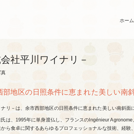
ホー
式会社平川ワイナリ－
西部地区の日照条件に恵まれた美しい南
イナリ－は、余市西部地区の日照条件に恵まれた美しい南斜面
は、1995年に単身渡仏し、フランスのIngénieur Agronome、
業から食卓に関するあらゆるプロフェッショナルな技術、経験