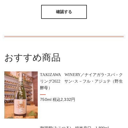
おすすめ商品
TAKIZAWA WINERY／ナイアガラ･スパ－ク
リング2022 サン･ス－フル・アジュテ（野生
酵母）
750ml
税込2,332円
御湖鶴(みこつる) 純米辛口 1,800ml