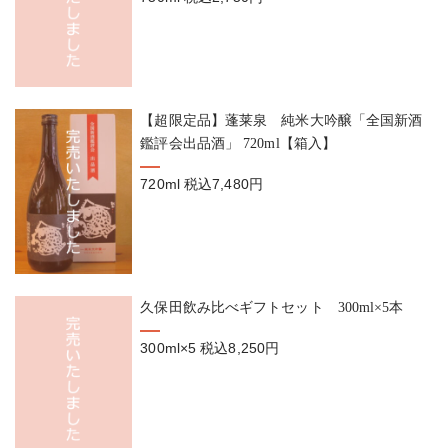
【超限定品】蓬莱泉 純米大吟醸「全国新酒
鑑評会出品酒」 720ml【箱入】
720ml
税込7,480円
久保田飲み比べギフトセット 300ml×5本
300ml×5
税込8,250円