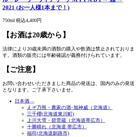
2021 (お一人様1本まで！)
750ml
税込4,400円
【お酒は20歳から】
法律により20歳未満の酒類の購入や飲酒は禁止されておりま
す。酒類の販売には年齢確認が義務付けられています。
【ご注意】
お問い合わせいただきました商品の発送は、国内のみの発送
となります。ご了承下さいませ。
日本酒
えぞ乃熊・農家の酒･旭神威（北海道）
三千櫻(北海道東川町)
上川大雪・碧雲蔵（北海道帯広市）
十勝晴れ（北海道 帯広市）
福司(北海道釧路市)