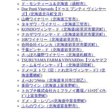
ド・モンティーユ＆北海道（函館市）
Due Punti Vineyards【ドゥエ プンティ ヴィンヤー
ズ】(北海道北斗町文月)
山﨑ワイナリー（北海道三笠市）
タキザワ・ワイナリ－（北海道三笠市）
KONDOヴィンヤ－ド（北海道i岩見沢市栗沢町）
ナカザワヴィンヤ－ド（北海道岩見沢市栗沢町）
10Rワイナリー（北海道岩見沢市）
合同会社イレンカ（北海道岩見沢市栗沢町）
千葉ビンヤ－ド（北海道岩見沢市）
さっぽろ藤野ワイナリー（北海道札幌市）
TSURUYAMA FARM＆VINYARD㈱【ツルヤマフ
ァ－ム＆ヴィンヤ－ド】（北海道沼田町）
ドメーヌ トワ《旧：とわ北斗ヴィンヤ－ド》(北
海道鷹栖町)
えべおつWein（北海道滝川市江部乙）
多田ワイン（北海道上富良野町）
トカプチ株式会社カミフラノイ農場／ﾄﾐﾊﾗｳﾞｨﾝﾔ-
ﾄﾞ(上富良野町)
ドメ－ヌ・レゾン(北海道中富良野町)
ふらのワイン（北海道富良野市）