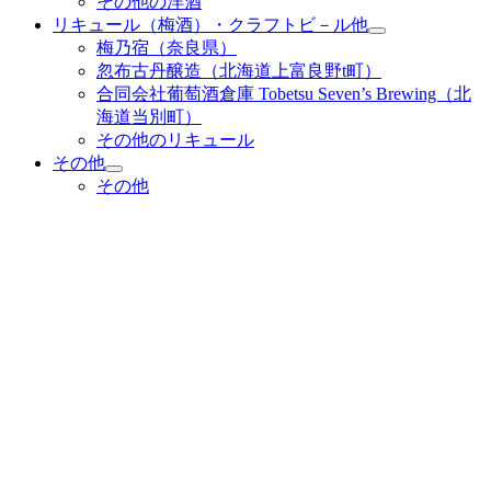
その他の洋酒
リキュール（梅酒）・クラフトビ－ル他
梅乃宿（奈良県）
忽布古丹醸造（北海道上富良野t町）
合同会社葡萄酒倉庫 Tobetsu Seven’s Brewing（北
海道当別町）
その他のリキュール
その他
その他