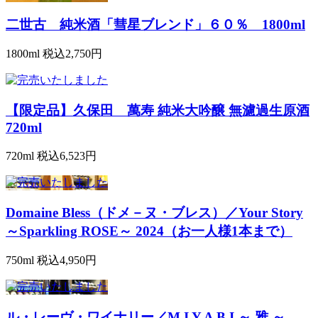
二世古 純米酒「彗星ブレンド」６０％ 1800ml
1800ml
税込2,750円
【限定品】久保田 萬寿 純米大吟醸 無濾過生原酒
720ml
720ml
税込6,523円
Domaine Bless（ドメ－ヌ・ブレス）／Your Story
～Sparkling ROSE～ 2024（お一人様1本まで）
750ml
税込4,950円
ル・レーヴ・ワイナリー／M I Y A B I ～ 雅 ～