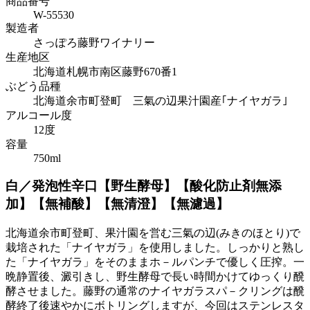
商品番号
W-55530
製造者
さっぽろ藤野ワイナリー
生産地区
北海道札幌市南区藤野670番1
ぶどう品種
北海道余市町登町 三氣の辺果汁園産｢ナイヤガラ｣
アルコール度
12度
容量
750ml
白／発泡性辛口【野生酵母】【酸化防止剤無添
加】【無補酸】【無清澄】【無濾過】
北海道余市町登町、果汁園を営む三氣の辺(みきのほとり)で
栽培された「ナイヤガラ」を使用しました。しっかりと熟し
た「ナイヤガラ」をそのままホ－ルパンチで優しく圧搾。一
晩静置後、澱引きし、野生酵母で長い時間かけてゆっくり醗
酵させました。藤野の通常のナイヤガラスパ－クリングは醗
酵終了後速やかにボトリングしますが、今回はステンレスタ