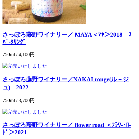
さっぽろ藤野ワイナリー／ MAYA＜ﾏﾔ＞2018 ｽ
ﾊﾟ-ｸﾘﾝｸﾞ
750ml / 4,100円
さっぽろ藤野ワイナリー／NAKAI rouge(ル－ジ
ュ) 2022
750ml / 3,700円
さっぽろ藤野ワイナリー／ flower road ＜ﾌﾗﾜ-･ﾛ-
ﾄﾞ＞2021