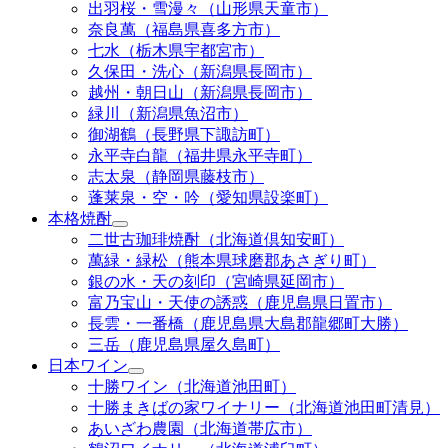
出羽桜・雪漫々（山形県天童市）
奈良萬（福島県喜多方市）
七水（栃木県宇都宮市）
久保田・洗心（新潟県長岡市）
越州・朝日山（新潟県長岡市）
緑川（新潟県魚沼市）
御湖鶴（長野県下諏訪町）
永平寺白龍（福井県永平寺町）
志太泉（静岡県藤枝市）
蓬莱泉・空・吟（愛知県設楽町）
本格焼酎
二世古珈琲焼酎（北海道倶知安町）
萬緑・緑松（熊本県球磨郡あさぎり町）
銀の水・天の刻印（宮崎県延岡市）
富乃宝山・天使の誘惑（鹿児島県日置市）
長雲・一番橋（鹿児島県大島郡龍郷町大勝）
三岳（鹿児島県屋久島町）
日本ワイン
十勝ワイン（北海道池田町）
十勝まきばの家ワイナリー（北海道池田町清見）
あいざわ農園（北海道帯広市）