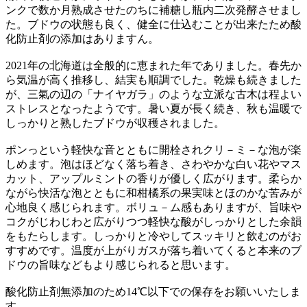
ンクで数か月熟成させたのちに補糖し瓶内二次発酵させまし
た。ブドウの状態も良く、健全に仕込むことが出来たため酸
化防止剤の添加はありますん。
2021年の北海道は全般的に恵まれた年でありました。春先か
ら気温が高く推移し、結実も順調でした。乾燥も続きました
が、三氣の辺の「ナイヤガラ」のような立派な古木は程よい
ストレスとなったようです。暑い夏が長く続き、秋も温暖で
しっかりと熟したブドウが収穫されました。
ポンっという軽快な音とともに開栓されクリ－ミ－な泡が楽
しめます。泡はほどなく落ち着き、さわやかな白い花やマス
カット、アップルミントの香りが優しく広がります。柔らか
ながら快活な泡とともに和柑橘系の果実味とほのかな苦みが
心地良く感じられます。ボリュ－ム感もありますが、旨味や
コクがじわじわと広がりつつ軽快な酸がしっかりとした余韻
をもたらします。しっかりと冷やしてスッキリと飲むのがお
すすめです。温度が上がりガスが落ち着いてくると本来のブ
ドウの旨味などもより感じられると思います。
酸化防止剤無添加のため14℃以下での保存をお願いいたしま
す。