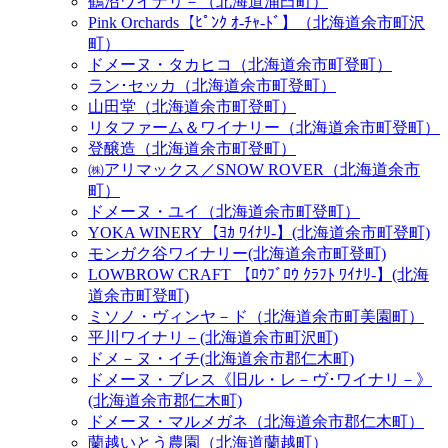
鶴沼ワイナリ－（北海道浦臼町）
Pink Orchards【ﾋﾟﾝｸ ｵ-ﾁｬ-ﾄﾞ】（北海道余市町沢
町）
ドメーヌ・タカヒコ（北海道余市町登町）
ラン･セッカ（北海道余市町登町）
山田堂（北海道余市町登町）
リタファーム＆ワイナリー（北海道余市町登町）
登醸造（北海道余市町登町）
㈱アリマックス／SNOW ROVER（北海道余市
町）
ドメーヌ・ユイ（北海道余市町登町）
YOKA WINERY【ﾖｶ ﾜｲﾅﾘ-】(北海道余市町登町)
モンガク谷ワイナリー(北海道余市町登町)
LOWBROW CRAFT 【ﾛｳﾌﾞﾛｳ ｸﾗﾌﾄ ﾜｲﾅﾘ-】(北海
道余市町登町)
ミソノ・ヴィンヤ－ド（北海道余市町美園町）
平川ワイナリ－(北海道余市町沢町)
ドメ－ヌ・イチ(北海道余市郡仁木町)
ドメーヌ・ブレス《旧ル・レ－ヴ･ワイナリ－》
(北海道余市郡仁木町)
ドメーヌ・マルメガネ（北海道余市郡仁木町）
蘭越いとう農園（北海道蘭越町）