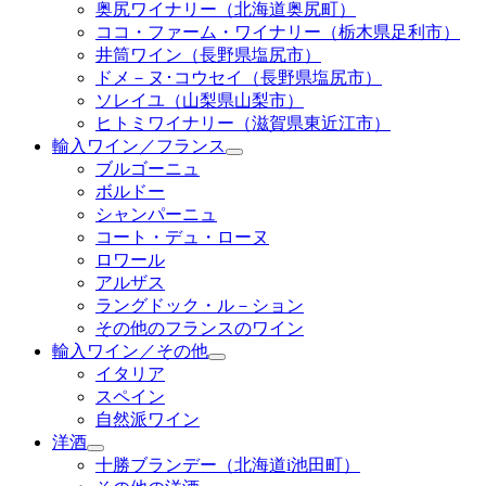
奥尻ワイナリー（北海道奥尻町）
ココ・ファーム・ワイナリー（栃木県足利市）
井筒ワイン（長野県塩尻市）
ドメ－ヌ･コウセイ（長野県塩尻市）
ソレイユ（山梨県山梨市）
ヒトミワイナリー（滋賀県東近江市）
輸入ワイン／フランス
ブルゴーニュ
ボルドー
シャンパーニュ
コート・デュ・ローヌ
ロワール
アルザス
ラングドック・ル－ション
その他のフランスのワイン
輸入ワイン／その他
イタリア
スペイン
自然派ワイン
洋酒
十勝ブランデー（北海道i池田町）