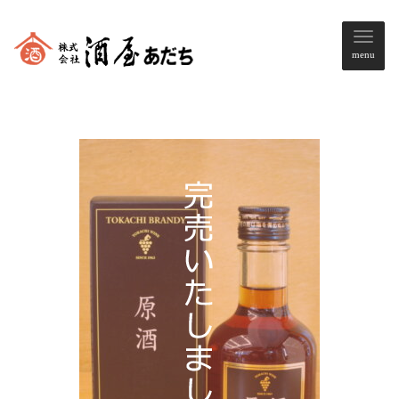
メ
menu
ニ
ュ
ー