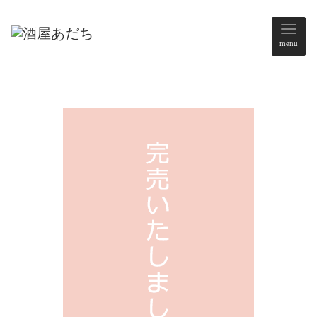
メ
menu
ニ
ュ
ー