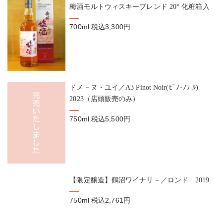
梅酒モルトウィスキーブレンド 20° 化粧箱入
700ml
税込3,300円
ドメ－ヌ・ユイ／A3 Pinot Noir(ﾋﾟﾉ･ﾉﾜ-ﾙ)
2023（店頭販売のみ）
750ml
税込5,500円
【限定醸造】鶴沼ワイナリ－／ロンド 2019
750ml
税込2,761円