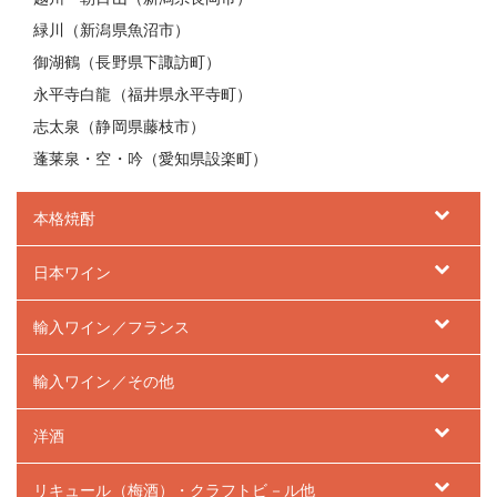
緑川（新潟県魚沼市）
御湖鶴（長野県下諏訪町）
永平寺白龍（福井県永平寺町）
志太泉（静岡県藤枝市）
蓬莱泉・空・吟（愛知県設楽町）
本格焼酎
日本ワイン
輸入ワイン／フランス
輸入ワイン／その他
洋酒
リキュール（梅酒）・クラフトビ－ル他