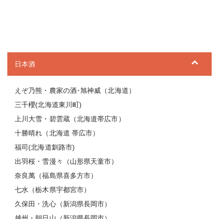
日本酒
えぞ乃熊・農家の酒･旭神威（北海道）
三千櫻(北海道東川町)
上川大雪・碧雲蔵（北海道帯広市）
十勝晴れ（北海道 帯広市）
福司(北海道釧路市)
出羽桜・雪漫々（山形県天童市）
奈良萬（福島県喜多方市）
七水（栃木県宇都宮市）
久保田・洗心（新潟県長岡市）
越州・朝日山（新潟県長岡市）