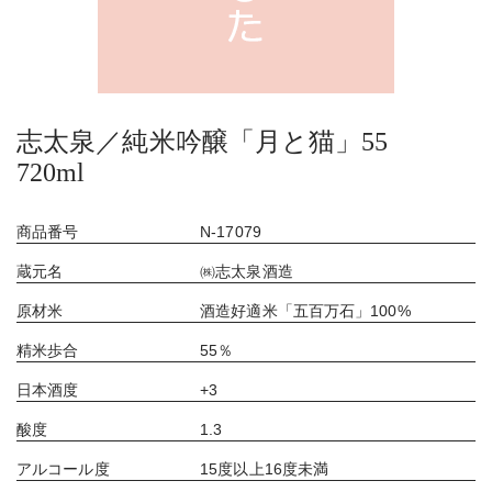
志太泉／純米吟醸「月と猫」55
720ml
商品番号
N-17079
蔵元名
㈱志太泉酒造
原材米
酒造好適米「五百万石」100%
精米歩合
55％
日本酒度
+3
酸度
1.3
アルコール度
15度以上16度未満