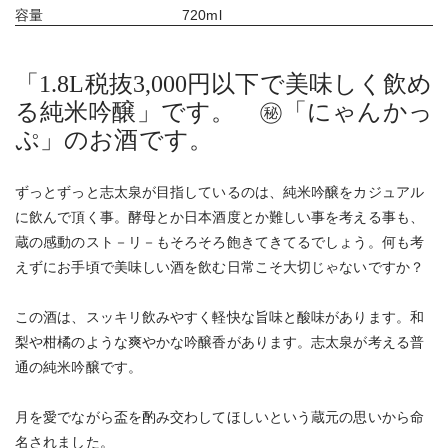
容量
720ml
「1.8L税抜3,000円以下で美味しく飲め
る純米吟醸」です。 ㊙「にゃんかっ
ぷ」のお酒です。
ずっとずっと志太泉が目指しているのは、純米吟醸をカジュアル
に飲んで頂く事。酵母とか日本酒度とか難しい事を考える事も、
蔵の感動のスト－リ－もそろそろ飽きてきてるでしょう。何も考
えずにお手頃で美味しい酒を飲む日常こそ大切じゃないですか？
この酒は、スッキリ飲みやすく軽快な旨味と酸味があります。和
梨や柑橘のような爽やかな吟醸香があります。志太泉が考える普
通の純米吟醸です。
月を愛でながら盃を酌み交わしてほしいという蔵元の思いから命
名されました。