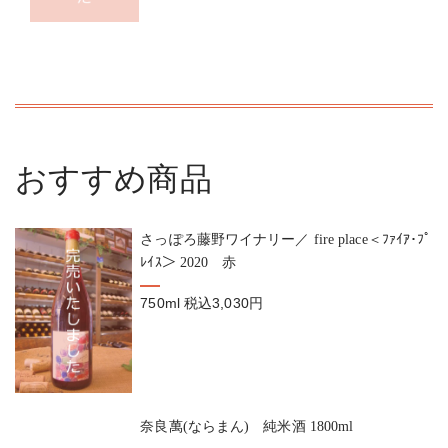
おすすめ商品
さっぽろ藤野ワイナリー／ fire place＜ﾌｧｲｱ･ﾌﾟ
ﾚｲｽ＞ 2020 赤
750ml
税込3,030円
奈良萬(ならまん) 純米酒 1800ml