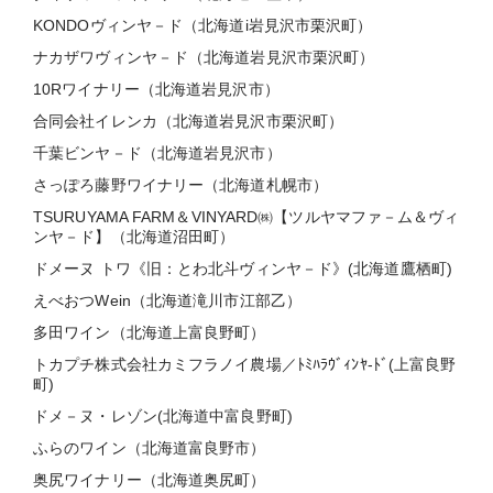
KONDOヴィンヤ－ド（北海道i岩見沢市栗沢町）
ナカザワヴィンヤ－ド（北海道岩見沢市栗沢町）
10Rワイナリー（北海道岩見沢市）
合同会社イレンカ（北海道岩見沢市栗沢町）
千葉ビンヤ－ド（北海道岩見沢市）
さっぽろ藤野ワイナリー（北海道札幌市）
TSURUYAMA FARM＆VINYARD㈱【ツルヤマファ－ム＆ヴィ
ンヤ－ド】（北海道沼田町）
ドメーヌ トワ《旧：とわ北斗ヴィンヤ－ド》(北海道鷹栖町)
えべおつWein（北海道滝川市江部乙）
多田ワイン（北海道上富良野町）
トカプチ株式会社カミフラノイ農場／ﾄﾐﾊﾗｳﾞｨﾝﾔ-ﾄﾞ(上富良野
町)
ドメ－ヌ・レゾン(北海道中富良野町)
ふらのワイン（北海道富良野市）
奥尻ワイナリー（北海道奥尻町）