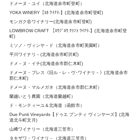
ドメーヌ・ユイ（北海道余市町登町）
YOKA WINERY【ﾖｶ ﾜｲﾅﾘ-】(北海道余市町登町)
モンガク谷ワイナリー(北海道余市町登町)
LOWBROW CRAFT 【ﾛｳﾌﾞﾛｳ ｸﾗﾌﾄ ﾜｲﾅﾘ-】(北海道余市町登
町)
ミソノ・ヴィンヤ－ド（北海道余市町美園町）
平川ワイナリ－(北海道余市町沢町)
ドメ－ヌ・イチ(北海道余市郡仁木町)
ドメーヌ・ブレス《旧ル・レ－ヴ･ワイナリ－》(北海道余市
郡仁木町)
ドメーヌ・マルメガネ（北海道余市郡仁木町）
蘭越いとう農園（北海道蘭越町）
ド・モンティーユ＆北海道（函館市）
Due Punti Vineyards【ドゥエ プンティ ヴィンヤーズ】(北海
道北斗町文月)
山﨑ワイナリー（北海道三笠市）
タキザワ・ワイナリ－（北海道三笠市）