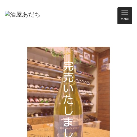
メ
menu
ニ
ュ
ー