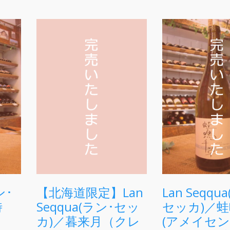
ン･
【北海道限定】Lan
Lan Seqqu
時
Seqqua(ラン･セッ
セッカ)／
ど
カ)／暮来月（クレ
(アメイセ