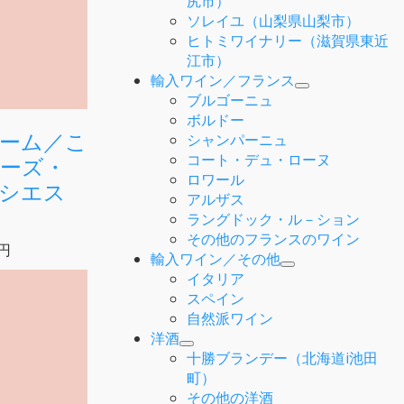
尻市）
ソレイユ（山梨県山梨市）
ヒトミワイナリー（滋賀県東近
江市）
輸入ワイン／フランス
ブルゴーニュ
ボルドー
ーム／こ
シャンパーニュ
コート・デュ・ローヌ
ーズ・
ロワール
シエス
アルザス
ラングドック・ル－ション
その他のフランスのワイン
0円
輸入ワイン／その他
イタリア
スペイン
自然派ワイン
洋酒
十勝ブランデー（北海道i池田
町）
その他の洋酒