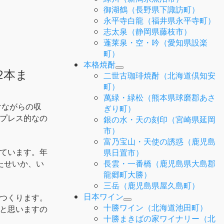
御湖鶴（長野県下諏訪町）
永平寺白龍（福井県永平寺町）
志太泉（静岡県藤枝市）
蓬莱泉・空・吟（愛知県設楽
町）
本格焼酎
2本ま
二世古珈琲焼酎（北海道倶知安
町）
萬緑・緑松（熊本県球磨郡あさ
けながらの収
ぎり町）
プレス的なの
銀の水・天の刻印（宮崎県延岡
市）
富乃宝山・天使の誘惑（鹿児島
県日置市）
ています。年
長雲・一番橋（鹿児島県大島郡
たせいか、い
龍郷町大勝）
三岳（鹿児島県屋久島町）
日本ワイン
つくります。
十勝ワイン（北海道池田町）
と思いますの
十勝まきばの家ワイナリー（北