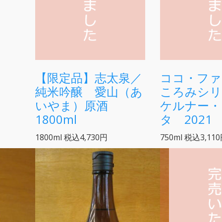
【限定品】志太泉／
ココ・ファ
純米吟醸 愛山（あ
ころみシリ
いやま）原酒
ケルナー・
1800ml
タ 2021
1800ml
税込4,730円
750ml
税込3,11