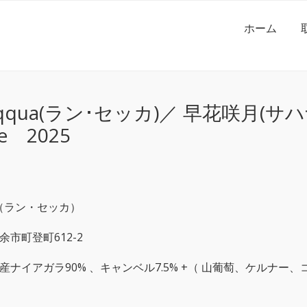
ホーム
Seqqua(ラン･セッカ)／ 早花咲月(
se 2025
ua（ラン・セッカ）
市町登町612-2
産ナイアガラ90% 、キャンベル7.5% +（ 山葡萄、ケルナー