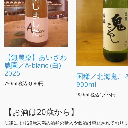
【無農薬】あいざわ
農園／A-blanc (白)
2025
国稀／北海鬼こ
900ml
750ml
税込3,080円
900ml
税込1,375円
【お酒は20歳から】
法律により20歳未満の酒類の購入や飲酒は禁止されており