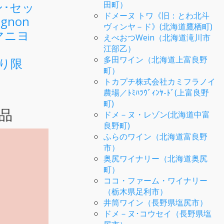
ラン･セッ
田町）
ドメーヌ トワ《旧：とわ北斗
gnon
ヴィンヤ－ド》(北海道鷹栖町)
－マニヨ
えべおつWein（北海道滝川市
)
江部乙）
多田ワイン（北海道上富良野
売り限
町）
トカプチ株式会社カミフラノイ
農場／ﾄﾐﾊﾗｳﾞｨﾝﾔ-ﾄﾞ(上富良野
町)
品
ドメ－ヌ・レゾン(北海道中富
良野町)
ふらのワイン（北海道富良野
市）
奥尻ワイナリー（北海道奥尻
町）
ココ・ファーム・ワイナリー
（栃木県足利市）
井筒ワイン（長野県塩尻市）
ドメ－ヌ･コウセイ（長野県塩