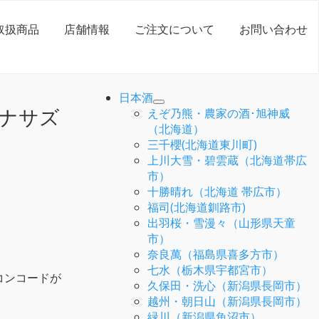
取扱商品
店舗情報
ご注文について
お問い合わせ
日本酒
サハナサズ
えぞ乃熊・農家の酒･旭神威
（北海道）
三千櫻(北海道東川町)
上川大雪・碧雲蔵（北海道帯広
市）
十勝晴れ（北海道 帯広市）
福司(北海道釧路市)
出羽桜・雪漫々（山形県天童
市）
奈良萬（福島県喜多方市）
七水（栃木県宇都宮市）
、コンコードが
久保田・洗心（新潟県長岡市）
越州・朝日山（新潟県長岡市）
緑川（新潟県魚沼市）