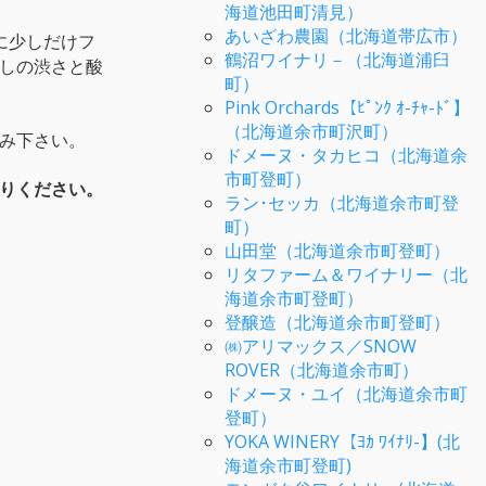
海道池田町清見）
あいざわ農園（北海道帯広市）
に少しだけフ
鶴沼ワイナリ－（北海道浦臼
しの渋さと酸
町）
Pink Orchards【ﾋﾟﾝｸ ｵ-ﾁｬ-ﾄﾞ】
（北海道余市町沢町）
み下さい。
ドメーヌ・タカヒコ（北海道余
市町登町）
りください。
ラン･セッカ（北海道余市町登
町）
山田堂（北海道余市町登町）
リタファーム＆ワイナリー（北
海道余市町登町）
登醸造（北海道余市町登町）
㈱アリマックス／SNOW
ROVER（北海道余市町）
ドメーヌ・ユイ（北海道余市町
登町）
YOKA WINERY【ﾖｶ ﾜｲﾅﾘ-】(北
海道余市町登町)