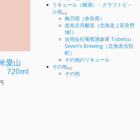
リキュール（梅酒）・クラフトビ－
ル他
梅乃宿（奈良県）
忽布古丹醸造（北海道上富良野
t町）
合同会社葡萄酒倉庫 Tobetsu
Seven’s Brewing（北海道当別
町）
その他のリキュール
純米愛山
その他
720ml
その他
5円