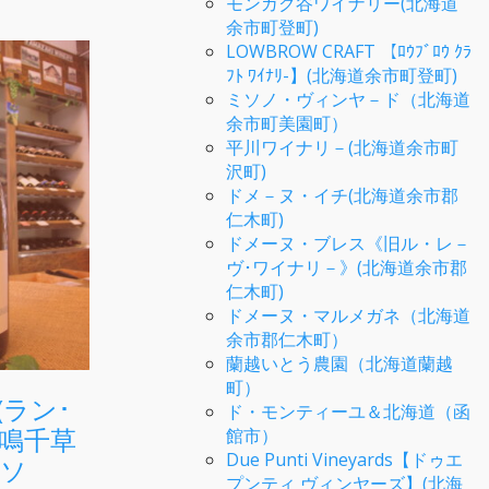
モンガク谷ワイナリー(北海道
余市町登町)
LOWBROW CRAFT 【ﾛｳﾌﾞﾛｳ ｸﾗ
ﾌﾄ ﾜｲﾅﾘ-】(北海道余市町登町)
ミソノ・ヴィンヤ－ド（北海道
余市町美園町）
平川ワイナリ－(北海道余市町
沢町)
ドメ－ヌ・イチ(北海道余市郡
仁木町)
ドメーヌ・ブレス《旧ル・レ－
ヴ･ワイナリ－》(北海道余市郡
仁木町)
ドメーヌ・マルメガネ（北海道
余市郡仁木町）
蘭越いとう農園（北海道蘭越
町）
a(ラン･
ド・モンティーユ＆北海道（函
蛙鳴千草
館市）
Due Punti Vineyards【ドゥエ
ンソ
プンティ ヴィンヤーズ】(北海