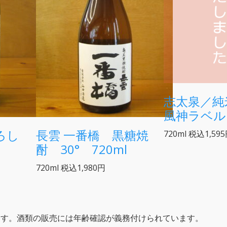
志太泉／
風神ラベル 
ろし
長雲 一番橋 黒糖焼
720ml
税込1,59
酎 30° 720ml
720ml
税込1,980円
ます。酒類の販売には年齢確認が義務付けられています。