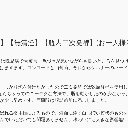
】【無清澄】【瓶内二次発酵】(お一人様
リーは晩腐病で大被害。色づきが悪いながらも良いところを見つ
はまずまず。コンコードと山葡萄、それからケルナーのハード
しっかり泡を付けたかったので二次発酵では乾燥酵母を使用し
なんちゃってのローテクな方法で。瓶を動かしたのが少なかっ
が少し早めです。亜硫酸は瓶詰め前に添加しました。
ばれる微生物によるもので、液面に浮く白っぽい膜状のものを
んでいただいても問題ありません。味わいにも大きな影響無い