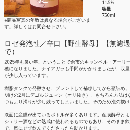
11.5%
容量
750ml
※商品写真の年数は異なる場合がございま
す。詳しくはお問合せ下さい。
ロゼ発泡性／辛口【野生酵母】【無濾過
で）
2025年も暑い年、ということで余市のキャンベル・アー
穫になりました。ナイアガラも手間がかかりましたが、収量
が少し入っています。
樹脂タンクで発酵させ、ブレンドして補糖してから瓶詰め。
明けの2月にデゴルジュマン（オリ抜き）。もちろん方法は
つもより濁りが少し残ってしまいました。そのため泡の抜け
液面に産膜が出ているボトルが多くあります。産膜酵母とよ
シェリー酒などの熟成に使われるものでもあり、そのまま飲
で、気にせず飲んでくださったら助かります。